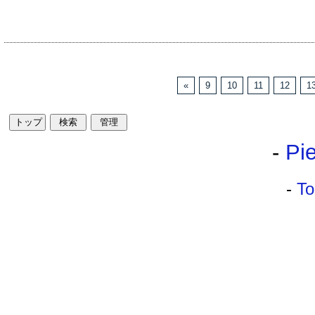
«
9
10
11
12
1
-
Pie
-
To