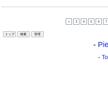
«
3
4
5
6
7
-
Pie
-
To